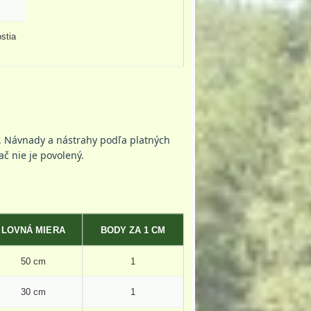
stia
i. Návnady a nástrahy podľa platných
ač nie je povolený.
LOVNÁ MIERA
BODY ZA 1 CM
50 cm
1
30 cm
1