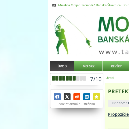
Miestna Organizácia SRZ Banská Štiavnica, Doln
ÚVOD
MO SRZ
REVÍRY
7
/
10
Úvod
PRETEK
Pridané: 1
Zdieľať aktuálnu stránku
Propozíci