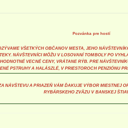
Pozvánka pre hostí
ZÝVAME VŠETKÝCH OBČANOV MESTA, JEHO NÁVŠTEVNÍKO
TEKY. NÁVŠTEVNÍCI
MÔŽU
V LOSOVANÍ TOMBOLY
PO VYHL
 HODNOTNÉ VECNÉ CENY, VRÁTANE RÝB. PRE NÁVŠTEVNÍ
ČENÉ PSTRUHY A HALÁSZLÉ, V PRIESTOROCH PENZIÓNU PRI 
A NÁVŠTEVU A PRIAZEŇ VÁM ĎAKUJE VÝBOR MIESTNEJ 
RYBÁRSKEHO ZVÄZU V BANSKEJ ŠTIAV