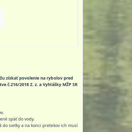
u získať povolenie na rybolov pred
tve č.216/2018 Z. z. a Vyhlášky MŽP SR
v.
ené späť do vody.
á do sieťky a na konci pretekov ich musí