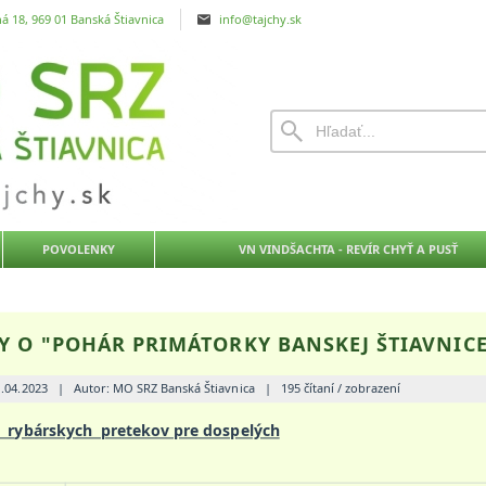
á 18, 969 01 Banská Štiavnica
info@tajchy.sk
POVOLENKY
VN VINDŠACHTA - REVÍR CHYŤ A PUSŤ
Y O "POHÁR PRIMÁTORKY BANSKEJ ŠTIAVNICE
1.04.2023
|
Autor: MO SRZ Banská Štiavnica
|
195 čítaní / zobrazení
e rybárskych pretekov pre dospelých