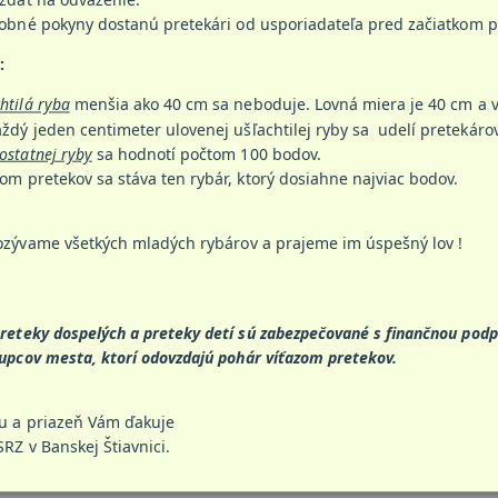
obné pokyny dostanú pretekári od usporiadateľa pred začiatkom p
:
htilá ryba
menšia ako 40 cm sa neboduje. Lovná miera je 40 cm a v
aždý jeden centimeter ulovenej ušľachtilej ryby sa udelí pretekáro
ostatnej ryby
sa hodnotí počtom 100 bodov.
zom pretekov sa stáva ten rybár, ktorý dosiahne najviac bodov.
zývame všetkých mladých rybárov a prajeme im úspešný lov !
reteky dospelých a preteky detí sú zabezpečované s finančnou podp
tupcov mesta, ktorí odovzdajú pohár víťazom pretekov.
u a priazeň Vám ďakuje
RZ v Banskej Štiavnici.