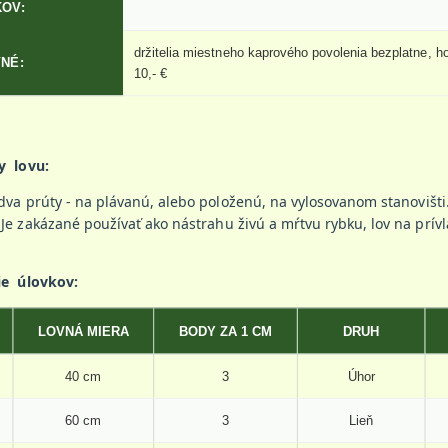
OV:
držitelia miestneho kaprového povolenia bezplatne, ho
NÉ:
10,- €
y lovu:
 dva prúty - na plávanú, alebo položenú, na vylosovanom stanovišt
 Je zakázané používať ako nástrahu živú a mŕtvu rybku, lov na prívl
e úlovkov:
LOVNÁ MIERA
BODY ZA 1 CM
DRUH
40 cm
3
Úhor
60 cm
3
Lieň