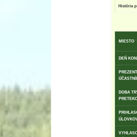
História 
MIESTO 
DEŇ KON
PREZEN
ÚČASTNÍ
DOBA TR
PRETEKO
PRIHLAS
ÚLOVKOV
VYHLAS