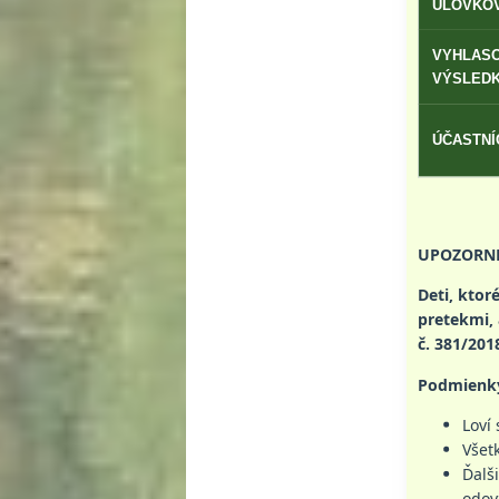
ÚLOVKOV
VYHLAS
VÝSLEDK
ÚČASTNÍC
UPOZORNE
Deti, kto
pretekmi, 
č. 381/2018
Podmienky
Loví
Všet
Ďalš
odov