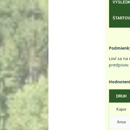
VÝSLEDK
ŠTARTOV
Podmienk
Loví sa na
predpisov.
Hodnoteni
DRUH
Kapor
Amur