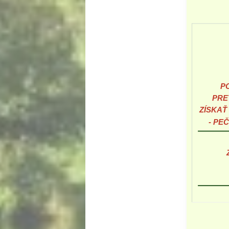
PO
PRE
ZÍSKAŤ
- PE
Z