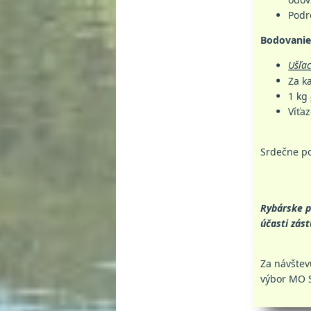
Podr
Bodovanie
Ušľac
Za k
1 kg
Víťa
Srdečne po
Rybárske p
účasti zás
Za návštev
výbor MO S