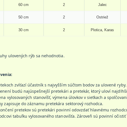
60 cm
2
Jalec
50 cm
2
Ostriež
30 cm
2
Plotica, Karas
uhy ulovených rýb sa nehodnotia.
venia:
etekoch zvíťazí účastník s najvyšším súčtom bodov za ulovené
není budú najúspešnejší pretekári a pretekár, ktorý uloví najdlhši
na vylosovaných stanovíšť, výmena úlovkov v sieťkach a spolčovani
ky zapisuje do záznamu pretekára sektorový rozhodca.
končení pretekov sú pretekári povinní odovzdať hlavnému rozhodc
odcovi tabuľku vylosovaného stanovišťa. Zároveň sú povi