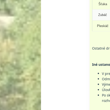
Šťuka
Zubáč
Pleskáč
Ostatné dr
Iné ustano
V pr
Odme
Výme
Úlov
Po s
rozh