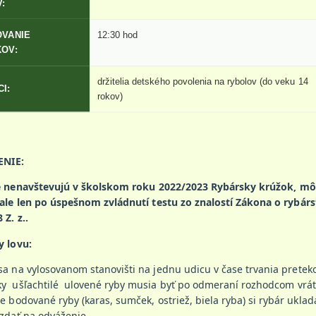
:
OVANIE
12:30 hod
OV:
držitelia detského povolenia na rybolov (do veku 14
I:
rokov)
NIE:
ré nenavštevujú v školskom roku 2022/2023 Rybársky krúžok, môž
ale len po úspešnom zvládnutí testu zo znalostí Zákona o rybárs
 Z. z..
 lovu:
 sa na vylosovanom stanovišti na jednu udicu v čase trvania preteko
ky ušľachtilé ulovené ryby musia byť po odmeraní rozhodcom vrát
ie bodované ryby (karas, sumček, ostriež, biela ryba) si rybár uklad
zdať na odváženie.