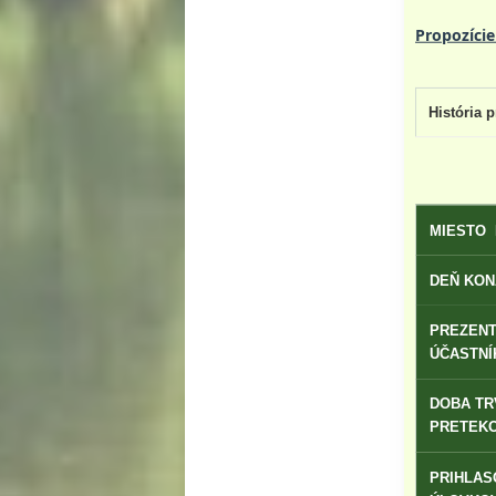
Propozíci
História 
MIESTO 
DEŇ KON
PREZEN
ÚČASTNÍ
DOBA TR
PRETEKO
PRIHLAS