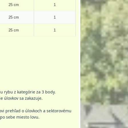
25 cm
1
25 cm
1
25 cm
1
 ryby.
u rybu z kategórie za 3 body.
e úlovkov sa zakazuje.
ovi prehľad o úlovkoch a sektorovému
nní očistiť po sebe miesto lovu.