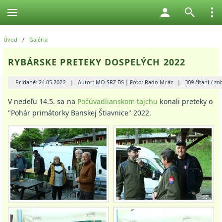
Úvod
/
Galéria
RYBÁRSKE PRETEKY DOSPELÝCH 2022
Pridané: 24.05.2022
|
Autor: MO SRZ BS | Foto: Rado Mráz
|
309 čítaní / z
V nedeľu 14.5. sa na
Počúvadlianskom tajchu
konali preteky o
"Pohár primátorky Banskej Štiavnice" 2022.