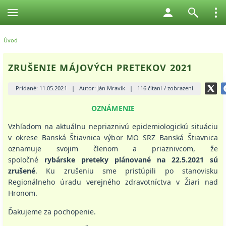
Úvod
ZRUŠENIE MÁJOVÝCH PRETEKOV 2021
Pridané: 11.05.2021
|
Autor: Ján Mravík
|
116 čítaní / zobrazení
OZNÁMENIE
Vzhľadom na aktuálnu nepriaznivú epidemiologickú situáciu
v okrese Banská Štiavnica výbor MO SRZ Banská Štiavnica
oznamuje svojim členom a priaznivcom, že
spoločné
rybárske preteky plánované na 22.5.2021 sú
zrušené
. Ku zrušeniu sme pristúpili po stanovisku
Regionálneho úradu verejného zdravotníctva v Žiari nad
Hronom.
Ďakujeme za pochopenie.