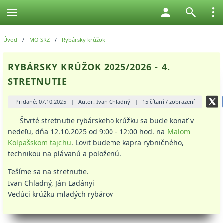
Úvod
/
MO SRZ
/
Rybársky krúžok
RYBÁRSKY KRÚŽOK 2025/2026 - 4.
STRETNUTIE
Pridané: 07.10.2025
|
Autor: Ivan Chladný
|
15 čítaní / zobrazení
Štvrté stretnutie rybárskeho krúžku sa bude konať v
nedeľu, dňa 12.10.2025 od 9:00 - 12:00 hod. na
Malom
Kolpašskom tajchu
. Loviť budeme kapra rybničného,
technikou na plávanú a položenú.
Tešíme sa na stretnutie.
Ivan Chladný, Ján Ladányi
Vedúci krúžku mladých rybárov