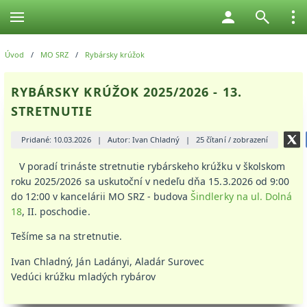
Úvod
/
MO SRZ
/
Rybársky krúžok
RYBÁRSKY KRÚŽOK 2025/2026 - 13.
STRETNUTIE
Pridané: 10.03.2026
|
Autor: Ivan Chladný
|
25 čítaní / zobrazení
V poradí trináste stretnutie rybárskeho krúžku v školskom
roku 2025/2026 sa uskutoční v nedeľu dňa 15.3.2026 od 9:00
do 12:00 v kancelárii MO SRZ - budova
Šindlerky na ul. Dolná
18
, II. poschodie.
Tešíme sa na stretnutie.
Ivan Chladný, Ján Ladányi, Aladár Surovec
Vedúci krúžku mladých rybárov