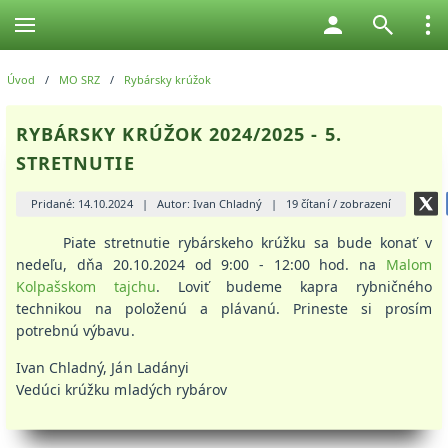
Úvod
/
MO SRZ
/
Rybársky krúžok
RYBÁRSKY KRÚŽOK 2024/2025 - 5.
STRETNUTIE
Pridané: 14.10.2024
|
Autor: Ivan Chladný
|
19 čítaní / zobrazení
Piate stretnutie rybárskeho krúžku sa bude konať v
nedeľu, dňa 20.10.2024 od 9:00 - 12:00 hod. na
Malom
Kolpašskom tajchu
. Loviť budeme kapra rybničného
technikou na položenú a plávanú. Prineste si prosím
potrebnú výbavu.
Ivan Chladný, Ján Ladányi
Vedúci krúžku mladých rybárov