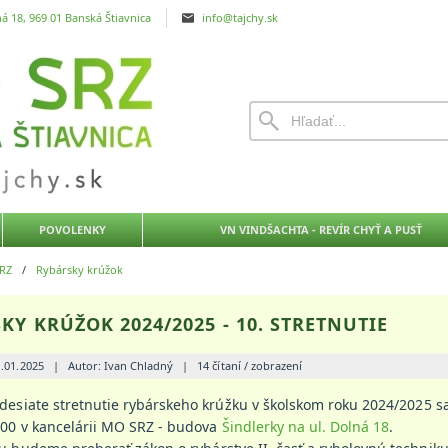
á 18, 969 01 Banská Štiavnica
info@tajchy.sk
POVOLENKY
VN VINDŠACHTA - REVÍR CHYŤ A PUSŤ
RZ
/
Rybársky krúžok
KY KRÚŽOK 2024/2025 - 10. STRETNUTIE
1.01.2025
|
Autor: Ivan Chladný
|
14 čítaní / zobrazení
esiate stretnutie rybárskeho krúžku v školskom roku 2024/2025 s
:00 v kancelárii MO SRZ - budova
Šindlerky na ul. Dolná 18
.