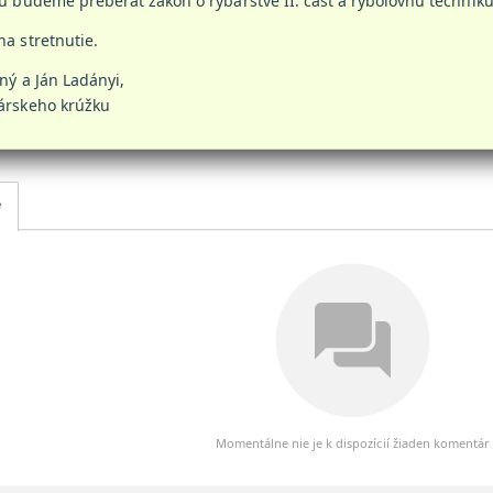
budeme preberať zákon o rybárstve II. časť a rybolovnú techniku
na stretnutie.
ný a Ján Ladányi,
árskeho krúžku
e
Momentálne nie je k dispozícií žiaden komentár