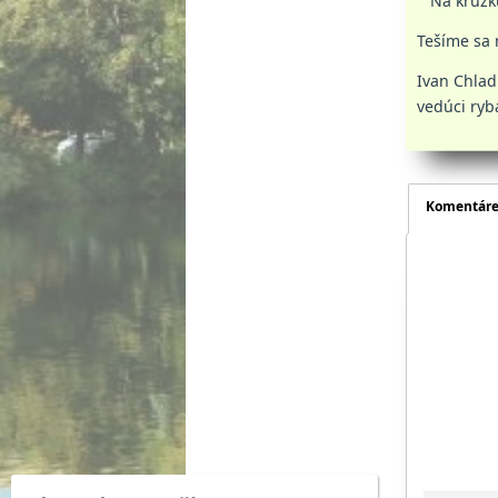
Na krúžku 
Tešíme sa 
Ivan Chlad
vedúci ryb
Komentár