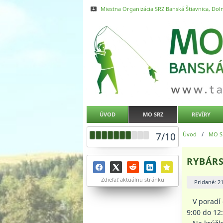
Miestna Organizácia SRZ Banská Štiavnica, Doln
ÚVOD
MO SRZ
REVÍRY
7
/
10
Úvod
/
MO S
RYBÁRS
Zdieľať aktuálnu stránku
Pridané: 2
V poradí d
9:00 do 12