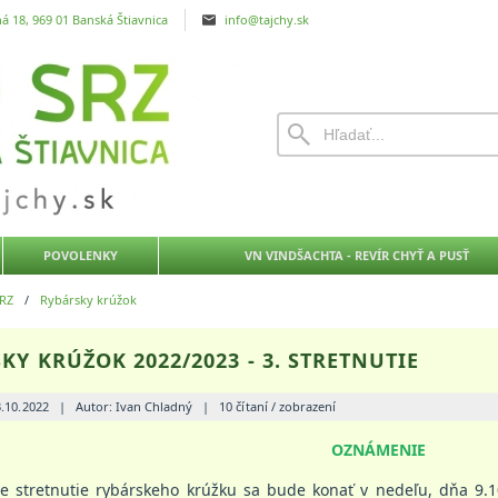
á 18, 969 01 Banská Štiavnica
info@tajchy.sk
POVOLENKY
VN VINDŠACHTA - REVÍR CHYŤ A PUSŤ
RZ
/
Rybársky krúžok
KY KRÚŽOK 2022/2023 - 3. STRETNUTIE
3.10.2022
|
Autor: Ivan Chladný
|
10 čítaní / zobrazení
OZNÁMENIE
retnutie rybárskeho krúžku sa bude konať v nedeľu, dňa 9.10