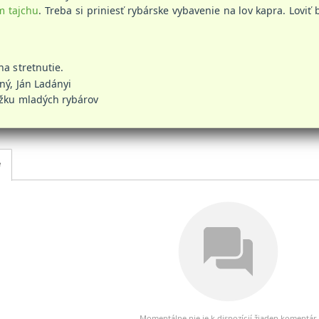
m tajchu
. Treba si priniesť rybárske vybavenie na lov kapra. Lov
na stretnutie.
ný, Ján Ladányi
úžku mladých rybárov
e
Momentálne nie je k dispozícií žiaden komentár