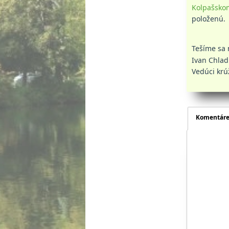
Kolpašsko
položenú.
Tešíme sa 
Ivan Chlad
Vedúci kr
Komentár