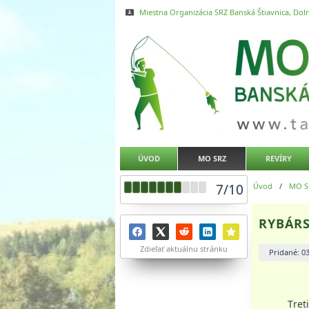
Miestna Organizácia SRZ Banská Štiavnica, Doln
ÚVOD
MO SRZ
REVÍRY
7
/
10
Úvod
/
MO S
RYBÁRS
Zdieľať aktuálnu stránku
Pridané: 0
Tretie st