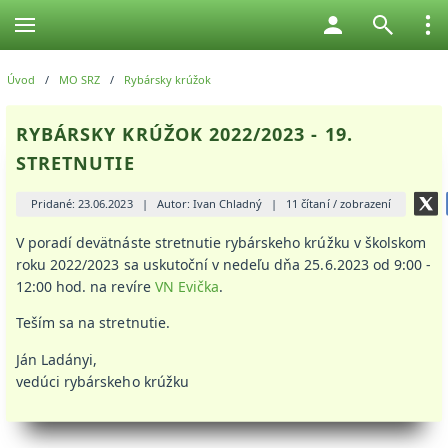
Úvod
/
MO SRZ
/
Rybársky krúžok
RYBÁRSKY KRÚŽOK 2022/2023 - 19.
STRETNUTIE
Pridané: 23.06.2023
|
Autor: Ivan Chladný
|
11 čítaní / zobrazení
V poradí devätnáste stretnutie rybárskeho krúžku v školskom
roku 2022/2023 sa uskutoční v nedeľu dňa 25.6.2023 od 9:00 -
12:00 hod. na revíre
VN E
vička
.
Teším sa na stretnutie.
Ján Ladányi,
vedúci rybárskeho krúžku