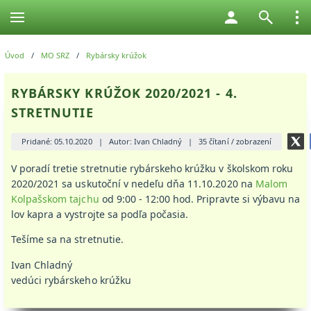
Úvod
/
MO SRZ
/
Rybársky krúžok
RYBÁRSKY KRÚŽOK 2020/2021 - 4.
STRETNUTIE
Pridané: 05.10.2020
|
Autor: Ivan Chladný
|
35 čítaní / zobrazení
V poradí tretie stretnutie rybárskeho krúžku v školskom roku
2020/2021 sa uskutoční v nedeľu dňa 11.10.2020 na
Malom
Kolpašskom tajchu
od 9:00 - 12:00 hod. Pripravte si výbavu na
lov kapra a vystrojte sa podľa počasia.
Tešíme sa na stretnutie.
Ivan Chladný
vedúci rybárskeho krúžku