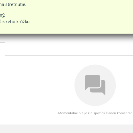
na stretnutie.
ný,
árskeho krúžku
e
Momentálne nie je k dispozícií žiaden komentár