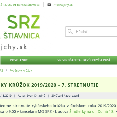
á 18, 969 01 Banská Štiavnica
info@tajchy.sk
POVOLENKY
VN VINDŠACHTA - REVÍR CHYŤ A PUSŤ
RZ
/
Rybársky krúžok
KY KRÚŽOK 2019/2020 - 7. STRETNUTIE
8.11.2019
|
Autor: Ivan Chladný
|
20 čítaní / zobrazení
siedme stretnutie rybárskeho krúžku v školskom roku 2019/2020
sa o 9:00 v kancelárii MO SRZ - budova
Šindlerky na ul. Dolná 18
. 