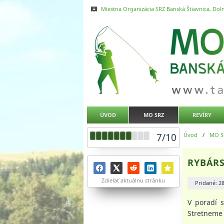
Miestna Organizácia SRZ Banská Štiavnica, Doln
ÚVOD
MO SRZ
REVÍRY
7
/
10
Úvod
/
MO S
RYBÁRS
Zdieľať aktuálnu stránku
Pridané: 2
V poradí 
Stretneme 