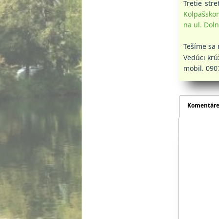
Tretie str
Kolpašsko
na ul. Dol
Tešíme sa 
Vedúci krú
mobil. 090
Komentár