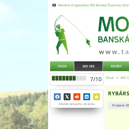
Miestna Organizácia SRZ Banská Štiavnica, Doln
ÚVOD
MO SRZ
REVÍRY
7
/
10
Úvod
/
MO S
RYBÁRS
Zdieľať aktuálnu stránku
Pridané: 0