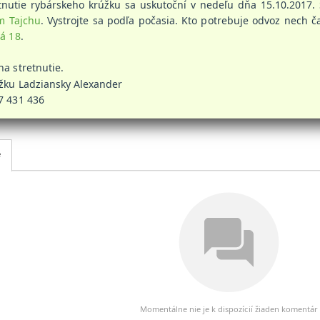
etnutie rybárskeho krúžku sa uskutoční v nedeľu dňa 15.10.2017
m Tajchu
. Vystrojte sa podľa počasia. Kto potrebuje odvoz nech
ná 18
.
na stretnutie.
žku Ladziansky Alexander
7 431 436
e
Momentálne nie je k dispozícií žiaden komentár