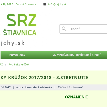
á 18, 969 01 Banská Štiavnica
info@tajchy.sk
POVOLENKY
VN VINDŠACHTA - REVÍR CHYŤ A PUSŤ
RZ
/
Rybársky krúžok
KY KRÚŽOK 2017/2018 - 3.STRETNUTIE
9.10.2017
|
Autor: Alexander Ladziansky
|
23 čítaní / zobrazení
OZNÁMENIE