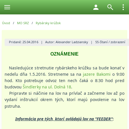
Úvod
/
MO SRZ
/
Rybársky krúžok
Pridané: 25.04.2016
|
Autor: Alexander Ladziansky
|
55 čítaní / zobrazení
OZNÁMENIE
Nasledujúce stretnutie rybárskeho krúžku sa bude konať v
nedeľu dňa 1.5.2016. Stretneme sa na
jazere Bakomi
o 9:00
hod. Kto potrebuje odvoz ten nech čaká o 8:30 hod pred
budovou
Šindlerky na ul. Dolná 18
.
Pripravte si náčinie na lov na prívlač a začneme lov až po
vydaní inštrukcií okrem tých, ktorí majú povolenie na lov
pstruha.
Informácia pre tých, ktorí ovládajú lov na "FEEDER"
: