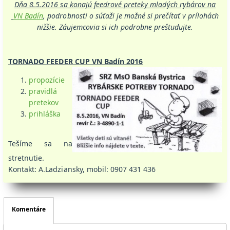
Dňa 8.5.2016 sa konajú feedrové preteky mladých rybárov na
VN Badín
, podrobnosti o súťaži je možné si prečítať v prílohách
nižšie. Záujemcovia si ich podrobne preštudujte.
TORNADO FEEDER CUP VN Badín 2016
propozície
pravidlá
pretekov
prihláška
Tešíme sa na
stretnutie.
Kontakt: A.Ladziansky, mobil: 0907 431 436
Komentáre