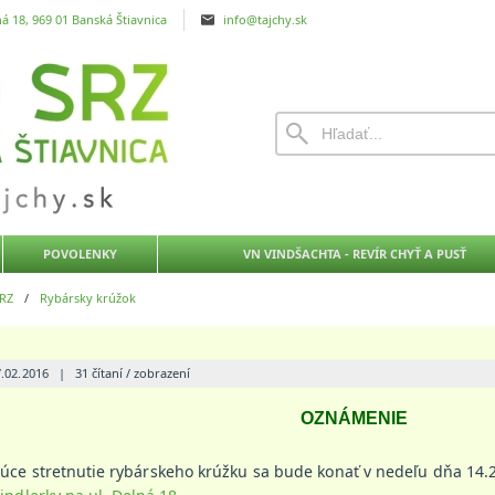
á 18, 969 01 Banská Štiavnica
info@tajchy.sk
POVOLENKY
VN VINDŠACHTA - REVÍR CHYŤ A PUSŤ
RZ
/
Rybársky krúžok
7.02.2016
|
31 čítaní / zobrazení
OZNÁMENIE
e stretnutie rybárskeho krúžku sa bude konať v nedeľu dňa 14.2