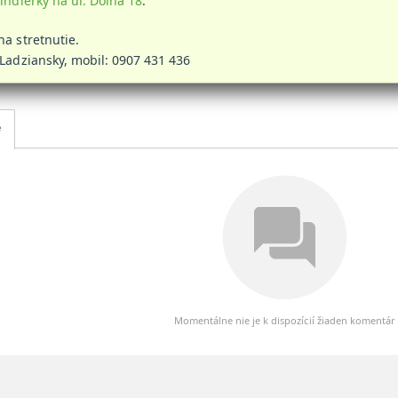
indlerky na ul. Dolná 18
.
sa na stretnutie.
.Ladziansky, mobil: 0907 431 436
e
Momentálne nie je k dispozícií žiaden komentár