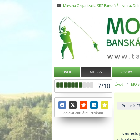
Miestna Organizácia SRZ Banská Štiavnica, Doln
ÚVOD
MO SRZ
REVÍRY
7
/
10
Úvod
/
MO S
Pridané: 0
Zdieľať aktuálnu stránku
Nasledujúc