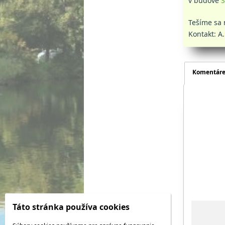
v budove
Š
Tešíme 
Kontakt: A
Komentár
Táto stránka používa cookies