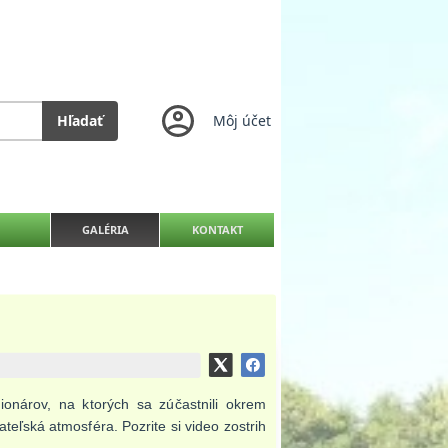
Hľadať
Môj účet
GALÉRIA
KONTAKT
ionárov, na ktorých sa zúčastnili okrem
eľská atmosféra. Pozrite si video zostrih