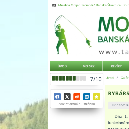
Miestna Organizácia SRZ Banská Štiavnica, Doln
ÚVOD
MO SRZ
REVÍRY
7
/
10
Úvod
/
Galér
RYBÁRS
Zdieľať aktuálnu stránku
Pridané: 0
Dňa 1. m
funkcionáro