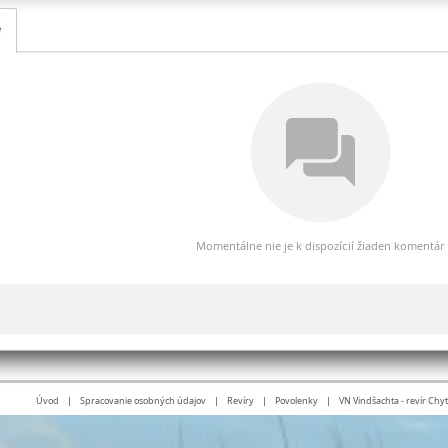
e
Momentálne nie je k dispozícií žiaden komentár
Úvod
|
Spracovanie osobných údajov
|
Revíry
|
Povolenky
|
VN Vindšachta - revír Chyť