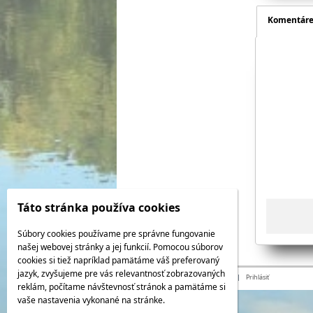
Komentár
Táto stránka používa cookies
Súbory cookies používame pre správne fungovanie
našej webovej stránky a jej funkcií. Pomocou súborov
cookies si tiež napríklad pamätáme váš preferovaný
jazyk, zvyšujeme pre vás relevantnosť zobrazovaných
© 2026 WEXBO |
www.wexbo.com
|
Prihlásiť
reklám, počítame návštevnosť stránok a pamätáme si
vaše nastavenia vykonané na stránke.