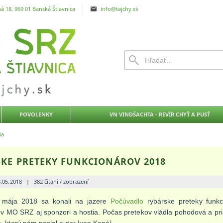
á 18, 969 01 Banská Štiavnica
info@tajchy.sk
POVOLENKY
VN VINDŠACHTA - REVÍR CHYŤ A PUSŤ
ia
KE PRETEKY FUNKCIONÁROV 2018
8.05.2018
|
382 čítaní / zobrazení
ája 2018 sa konali na jazere
Počúvadlo
rybárske preteky funkc
v MO SRZ aj sponzori a hostia. Počas pretekov vládla pohodová a priat