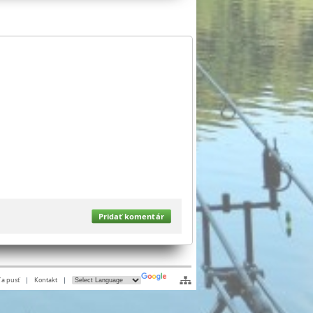
Pridať komentár
 a pusť
|
Kontakt
|