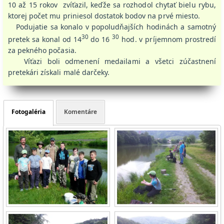
10 až 15 rokov zvíťazil, keďže sa rozhodol chytať bielu rybu,
ktorej počet mu priniesol dostatok bodov na prvé miesto.
Podujatie sa konalo v popoludňajších hodinách a samotný
30
30
pretek sa konal od 14
do 16
hod. v príjemnom prostredí
za pekného počasia.
Víťazi boli odmenení medailami a všetci zúčastnení
pretekári získali malé darčeky.
Fotogaléria
Komentáre