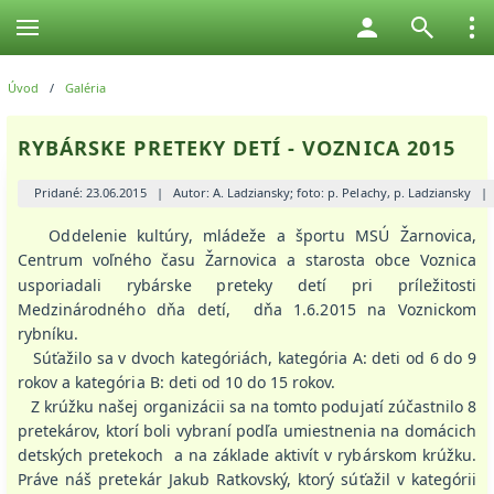
Úvod
/
Galéria
RYBÁRSKE PRETEKY DETÍ - VOZNICA 2015
Pridané: 23.06.2015
|
Autor: A. Ladziansky; foto: p. Pelachy, p. Ladziansky
Oddelenie kultúry, mládeže a športu MSÚ Žarnovica,
Centrum voľného času Žarnovica a starosta obce Voznica
usporiadali rybárske preteky detí pri príležitosti
Medzinárodného dňa detí, dňa 1.6.2015 na Voznickom
rybníku.
Súťažilo sa v dvoch kategóriách, kategória A: deti od 6 do 9
rokov a kategória B: deti od 10 do 15 rokov.
Z krúžku našej organizácii sa na tomto podujatí zúčastnilo 8
pretekárov, ktorí boli vybraní podľa umiestnenia na domácich
detských pretekoch a na základe aktivít v rybárskom krúžku.
Práve náš pretekár Jakub Ratkovský, ktorý súťažil v kategórii