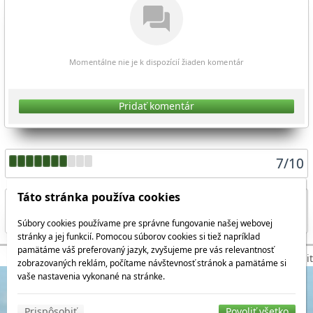
Momentálne nie je k dispozícií žiaden komentár
Pridať komentár
7
/
10
Táto stránka používa cookies
Súbory cookies používame pre správne fungovanie našej webovej
Zdieľať aktuálnu stránku
stránky a jej funkcií. Pomocou súborov cookies si tiež napríklad
pamätáme váš preferovaný jazyk, zvyšujeme pre vás relevantnosť
© 2026 WEXBO |
www.wexbo.com
|
Prihlásiť
zobrazovaných reklám, počítame návštevnosť stránok a pamätáme si
vaše nastavenia vykonané na stránke.
Prispôsobiť
Povoliť všetko