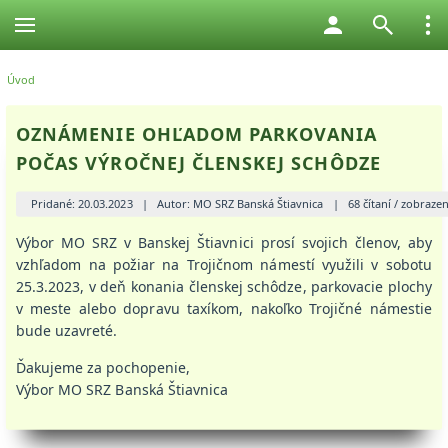
Úvod
OZNÁMENIE OHĽADOM PARKOVANIA
POČAS VÝROČNEJ ČLENSKEJ SCHÔDZE
Pridané: 20.03.2023
|
Autor: MO SRZ Banská Štiavnica
|
68 čítaní / zobrazen
Výbor MO SRZ v Banskej Štiavnici prosí svojich členov, aby
vzhľadom na požiar na Trojičnom námestí využili v sobotu
25.3.2023, v deň konania členskej schôdze, parkovacie plochy
v meste alebo dopravu taxíkom, nakoľko Trojičné námestie
bude uzavreté.
Ďakujeme za pochopenie,
Výbor MO SRZ Banská Štiavnica