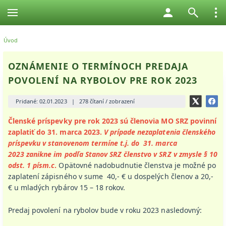
Úvod
OZNÁMENIE O TERMÍNOCH PREDAJA
POVOLENÍ NA RYBOLOV PRE ROK 2023
Pridané: 02.01.2023
|
278 čítaní / zobrazení
Členské príspevky pre rok 2023 sú členovia MO SRZ povinní
zaplatiť do 31. marca 2023.
V prípade nezaplatenia členského
príspevku v stanovenom termíne t.j. do 31. marca
2023 zanikne im podľa Stanov SRZ členstvo v SRZ v zmysle § 10
odst. 1 písm.c
.
Opätovné nadobudnutie členstva je možné po
zaplatení zápisného v sume 40,- € u dospelých členov a 20,-
€ u mladých rybárov 15 – 18 rokov.
Predaj povolení na rybolov bude v roku 2023 nasledovný: