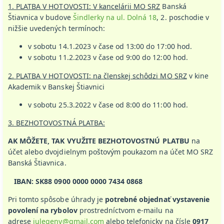
1. PLATBA V HOTOVOSTI: V kancelárii MO SRZ
Banská
Štiavnica v budove
Šindlerky na ul. Dolná 18
, 2. poschodie v
nižšie uvedených termínoch:
v sobotu 14.1.2023 v čase od 13:00 do 17:00 hod.
v sobotu 11.2.2023 v čase od 9:00 do 12:00 hod.
2. PLATBA V HOTOVOSTI: na členskej schôdzi MO SRZ
v kine
Akademik v Banskej Štiavnici
v sobotu 25.3.2022 v čase od 8:00 do 11:00 hod.
3. BEZHOTOVOSTNÁ PLATBA:
AK MÔŽETE, TAK VYUŽITE BEZHOTOVOSTNÚ PLATBU
na
účet alebo dvojdielnym poštovým poukazom na účet MO SRZ
Banská Štiavnica.
IBAN:
SK88 0900 0000 0000 7434 0868
Pri tomto spôsobe úhrady je
potrebné objednať vystavenie
povolení na rybolov
prostredníctvom e-mailu na
adrese
julegeny@gmail.com
alebo telefonicky na čísle
0917