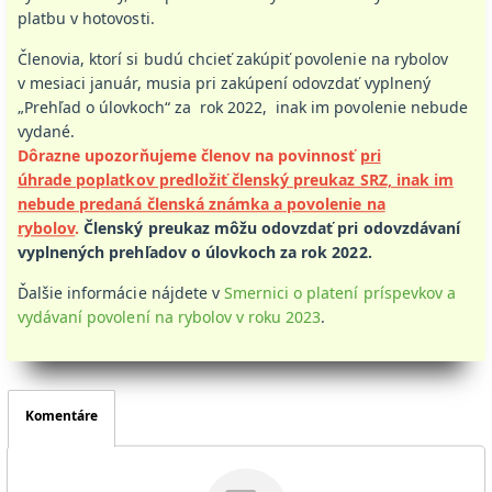
platbu v hotovosti.
Členovia, ktorí si budú chcieť zakúpiť povolenie na rybolov
v mesiaci január, musia pri zakúpení odovzdať vyplnený
„Prehľad o úlovkoch“ za rok 2022, inak im povolenie nebude
vydané.
Dôrazne upozorňujeme členov na povinnosť
pri
úhrade poplatkov predložiť členský preukaz SRZ, inak im
nebude predaná členská známka a povolenie na
rybolov
.
Členský preukaz môžu odovzdať pri odovzdávaní
vyplnených prehľadov o úlovkoch za rok 2022.
Ďalšie informácie nájdete v
Smernici o platení príspevkov a
vydávaní povolení na rybolov v roku 2023
.
Komentáre