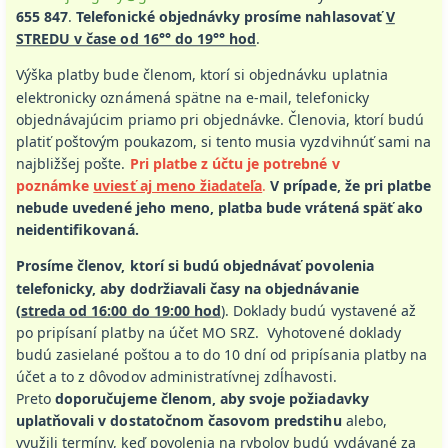
655 847
.
Telefonické objednávky prosíme nahlasovať
V
STREDU v čase od 16°° do 19°° hod
.
Výška platby bude členom, ktorí si objednávku uplatnia
elektronicky oznámená spätne na e-mail, telefonicky
objednávajúcim priamo pri objednávke. Členovia, ktorí budú
platiť poštovým poukazom, si tento musia vyzdvihnúť sami na
najbližšej pošte.
Pri platbe z účtu je potrebné v
poznámke
uviesť aj meno žiadateľa
.
V prípade, že pri platbe
nebude uvedené jeho meno, platba bude vrátená späť ako
neidentifikovaná.
Prosíme členov, ktorí si budú objednávať povolenia
telefonicky, aby dodržiavali časy na objednávanie
(
streda od 16:00 do 19:00 hod
). Doklady budú vystavené až
po pripísaní platby na účet MO SRZ. Vyhotovené doklady
budú zasielané poštou a to do 10 dní od pripísania platby na
účet a to z dôvodov administratívnej zdĺhavosti.
Preto
doporučujeme členom, aby svoje požiadavky
uplatňovali v dostatočnom časovom predstihu
alebo,
využili termíny, keď povolenia na rybolov budú vydávané za