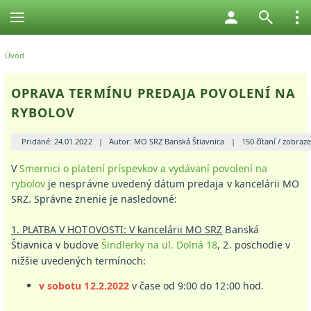
Úvod
OPRAVA TERMÍNU PREDAJA POVOLENÍ NA
RYBOLOV
Pridané: 24.01.2022
|
Autor: MO SRZ Banská Štiavnica
|
150 čítaní / zobraz
V
Smernici o platení príspevkov a vydávaní povolení na
rybolov
je nesprávne uvedený dátum predaja v kancelárii MO
SRZ. Správne znenie je nasledovné:
1. PLATBA V HOTOVOSTI: V kancelárii MO SRZ
Banská
Štiavnica v budove
Šindlerky na ul. Dolná 18
, 2. poschodie v
nižšie uvedených termínoch:
v sobotu 12.2.2022
v čase od 9:00 do 12:00 hod.