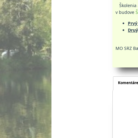
Školenia a
v budove
Š
Prvý
Druý
MO SRZ Ba
Komentár