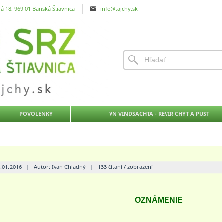
á 18, 969 01 Banská Štiavnica
info@tajchy.sk
POVOLENKY
VN VINDŠACHTA - REVÍR CHYŤ A PUSŤ
5.01.2016
|
Autor: Ivan Chladný
|
133 čítaní / zobrazení
OZNÁMENIE