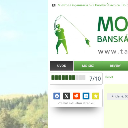
Miestna Organizácia SRZ Banská Štiavnica, Doln
ÚVOD
MO SRZ
REVÍRY
7
/
10
Úvod
Pridané: 0
Zdieľať aktuálnu stránku