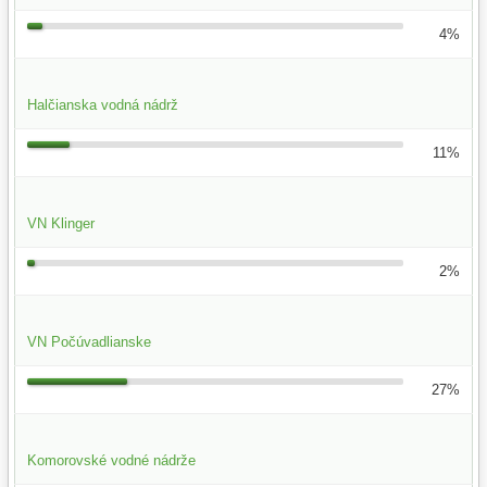
4%
Halčianska vodná nádrž
11%
VN Klinger
2%
VN Počúvadlianske
27%
Komorovské vodné nádrže