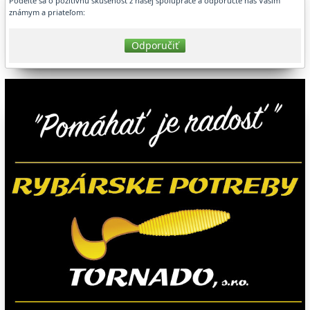
Podeľte sa o pozitívnu skúsenosť z našej spolupráce a odporučte nás Vašim
známym a priateľom:
Odporučiť