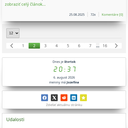
zobraziť celý článok...
25.08.2025
72x
Komentáre [0]
1
2
3
4
5
6
7
...
16
Dnes je
štvrtok
20:37
6. august 2026
meniny má
Jozefína
Zdieľať aktuálnu stránku
Udalosti