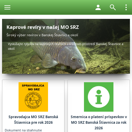
Kaprové revíry v našej MO SRZ
Široký výber revírov v Banskej Štiavnici a okolí
Vyskúšajte rybolov na kaprových revíroch v krásnom prostredí Banskej Štiavnice a
okolí
1
2
3
Spravodajca MO SRZ Banská
Smernica o platení príspevkov v
Štiavnica pre rok 2026
MO SRZ Banská Štiavnica za rok
2026
Dokument na stiahnutie